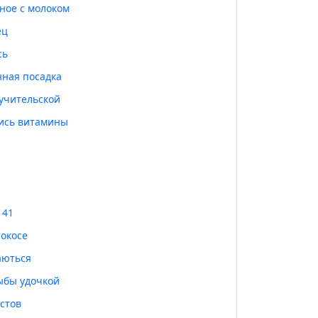
ное с молоком
ец
сь
ная посадка
 учительской
ись витамины
 41
рокосе
аються
ыбы удочкой
стов