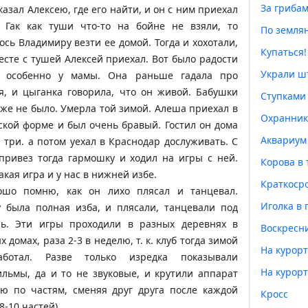
За гриба
казал Алексею, где его найти, и он с ним приехал
. Гак как туши что-то на бойне не взяли, то
По земля
сь Владимиру везти ее домой. Тогда и хохотали,
Купаться!
есте с тушей Алексей приехал. Вот было радости
Украли ш
, особенно у мамы. Она раньше гадала про
я, и цыганка говорила, что он живой. Бабушки
Ступками
уже не было. Умерла той зимой. Алеша приехал в
Охранник
ской форме и был очень бравый. Гостил он дома
Аквариум
 три. а потом уехал в Краснодар дослуживать. С
привез тогда гармошку и ходил на игры с ней.
Корова в
акая игра и у нас в нижней избе.
Краткоср
ошо помню, как он лихо плясал и танцевал.
Иголка в 
 была полная изба, и плясали, танцевали под
нь. Эти игры проходили в разных деревнях в
ord
Воскресн
х домах, раза 2-3 в неделю, т. к. клуб тогда зимой
На курорт
ботал. Разве только изредка показывали
На курорт
льмы, да и то не звуковые, и крутили аппарат
ю по частям, сменяя друг друга после каждой
Кросс
8-10 частей).