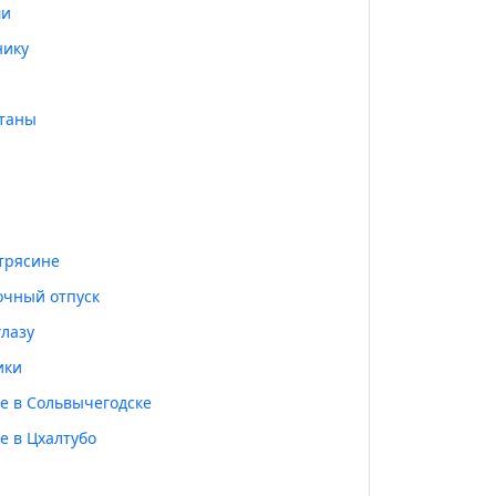
ми
нику
таны
 трясине
очный отпуск
глазу
ики
е в Сольвычегодске
е в Цхалтубо