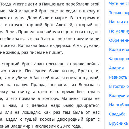
Чуть не с
 Тогда многие дети в Пакшеньге переболели этой
ью. Мой младший брат еще не ходил в школу и
Только во
лся от меня. Дело было в марте. В это время и
Нашли от 
л в отпуск старший брат Алексей, который не
По малин
ма 5 лет. Прошел всю войну и еще почти с год не
 себе знать, т. е. за 5 лет от него не получили ни
Обреченн
 письма. Вот какая была выдержка. А мы думали,
Волки и 
 не живой, раз писем не пишет.
Форсиров
 старший брат Иван посылал в начале войны
Авария
ько писем. Последнее было из-под Бреста, и,
Ревность
, там и убили. А Алексей явился внезапно домой,
ег на голову. Правда, позвонил из Вельска в
В гостях 
ньгу на почту, а отец в то время был там в
Волнухи 
е, и его позвали в контору. Машины тогда не
На рыбал
и к нам, и с Вельска надо было добираться
м или на лошадях. Как раз там была от нас
Свадьба
да. Ездил с тушей коровы двоюродный брат с
Брусника
енья Владимир Николаевич с 28-го года.