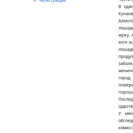
Регистрация
В оди
Кунаев
Алекс
лошади
мужу. 
хотя е
лошад
продул
забол
менин
город.
помер
порошк
Послед
Царств
У мен
обсле
комисс