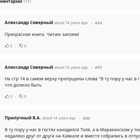
ментарии
(
11
)
Александр Северный
about 14 years ago
#84
Прекрасная книга. Читаю запоем!
0
0
Александр Северный
about 14 years ago
#85
На стр 14 в самом верху пропущены слова "В ту пору у нас в г
что должно быть
0
0
Прилучный В.А.
about 14 years ago
#86
В ту пору у нас в гостях находился Толя, а в Мараконском у т
недалеко друг от друга на Кавказе и вместе собрались в отпу