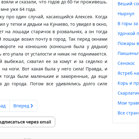
взяли и сказали, что годов до 60-ти проживешь.
Веший со
мне уже 64 года.
Нырнул
жу про один случай, касающийся Алексея. Когда
В горы за
тил у тетки и дядьки на Кунаево, то увидел в окно,
ет на лошади старичок в розвальнях, а он тогда
Удочкой п
й лошади возил почту в город. Так перед окнами
Пожары в
овороте на конюшню (конюшня была у дядьки)
Пакшеньг
 его упала от усталости и никак не поднимается.
й выбежал, схватил ее за хомут и за седелко и
Сенокос
 на ноги. Вот какая была у него сила! Правда, и
Ястреб н
и тогда были маленькие и заморенные, да еще
Корь и пр
а до города. Потом все удивлялись долго силе
Скарлати
Мои тра
ад
Вперед
Все стра
одписаться через email