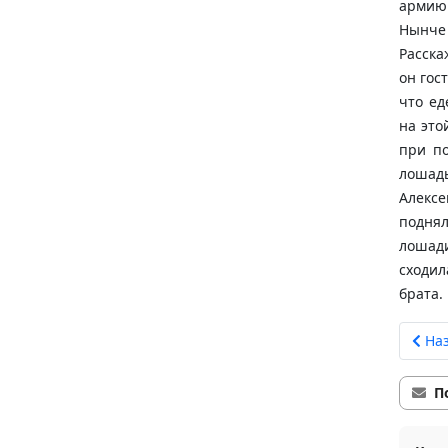
армию 
Нынче 
Расска
он гос
что ед
на это
при п
лошадь
Алексе
поднял
лошад
сходил
брата.
Наз
П