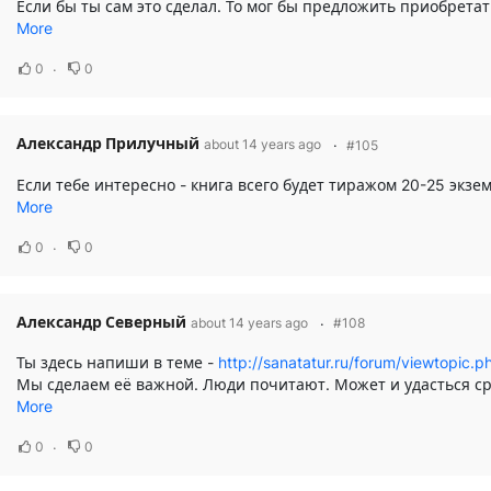
Если бы ты сам это сделал. То мог бы предложить приобретать книгу через
More
0
0
Александр Прилучный
about 14 years ago
#105
More
0
0
Александр Северный
about 14 years ago
#108
Ты здесь напиши в теме -
http://sanatatur.ru/forum/viewtopic
Мы сделаем её важной. Люди почитают. Может и удасться средств набрать. Сам понимаешь к 14-ти тыся
More
0
0