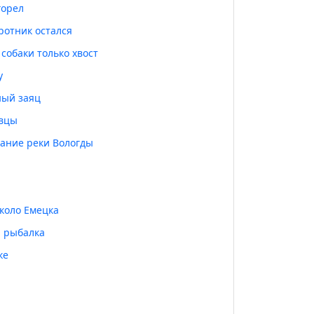
горел
ротник остался
собаки только хвост
у
ый заяц
овцы
ание реки Вологды
около Емецка
и рыбалка
ке