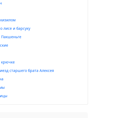
н
 кизилом
о лисе и барсуку
 Пакшеньге
ские
а крючке
иезд старшего брата Алексея
на
вмы
ницы