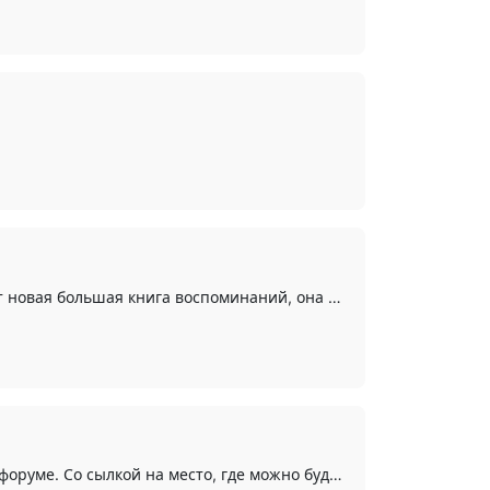
Между прочим, скоро у Валентина Евгеньевича выйдет в свет новая большая книга воспоминаний, она есть у меня в черновом варианте, так как я работал с его рукописями, перепечатывая их на компе и по ходу редактируя. Сейчас книга находится в стадии...
В целях пропагады книги, некоторые бы главы напечатал на форуме. Со сылкой на место, где можно будет и когда приобрести книгу.