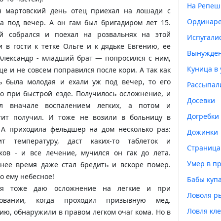
На Репеш
н мартовский день отец приехал на лошади с
Ординар
а под вечер. А он гам был бригадиром лет 15.
ей собрался и поехал на розвальнях на этой
Испугали
 в гости к тетке Ольге и к дядьке Евгению, ее
Вынужден
Александр - младший брат — попросился с ним,
Куница в
ще и не совсем поправился после кори. А так как
ь была молодая и ехали уж под вечер, то его
Рассыпал
о при быстрой езде. Получилось осложнение, и
Досевки
ел вначале воспалением легких, а потом и
Догребки
гит получил. И тоже не возили в больницу в
 А приходила фельдшер на дом несколько раз:
Дожинки
ит температуру, даст каких-то таблеток и
Страница
ов - и все лечение, мучился он гак до лета.
Умер в п
нее время даже стал бредить и вскоре помер.
о ему небесное!
Бабы куп
я тоже даю осложнение на легкие и при
Ловоля р
довании, когда проходил призывную мед.
Ловля кле
ию, обнаружили в правом легком очаг кома. Но в