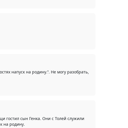
остях напуск на родину.". Не могу разобрать,
ещи гостил сын Генка. Они с Толей служили
ск на родину.