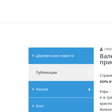
ПРИ
Вал
Деревенские новости
при
Публикации
Страни
КОРЬ И
Разное
Корь -
я в тр
красно
Блог
болезн