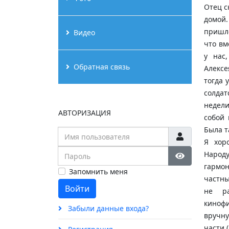
Отец с
домой
пришло
Видео
что вм
у нас
Обратная связь
Алексе
тогда 
солдат
недели
АВТОРИЗАЦИЯ
собой 
Была т
Имя пользователя
Я хор
Пароль
Народу
гармо
Show Passw
Запомнить меня
частны
Войти
не ра
кинофи
Забыли данные входа?
вручну
части (