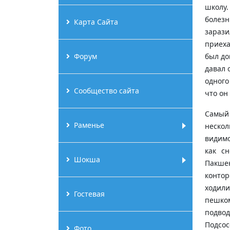
школу.
болезн
Карта Сайта
зарази
приеха
Форум
был до
давал о
одного
Сообщество сайта
что он
Самый
Раменье
нескол
видимо
как сн
Шокша
Пакше
контор
ходил
Гостевая
пешко
подво
Подсос
Фото