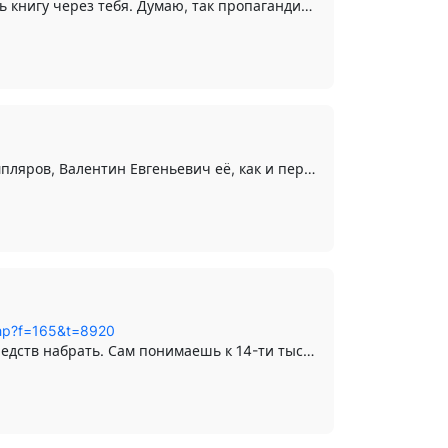
 тебя. Думаю, так пропагандировать наш северный...
Если тебе интересно - книга всего будет тиражом 20-25 экземпляров, Валентин Евгеньевич её, как и первую, просто раздарит друзьям, детям, в музей, в библиотеку и т.д.(мне он тоже обещал экземпляр). Слишком в большую сумму всё это для него...
.php?f=165&t=8920
чам добавить хоть немного и книгу можно выпустить большим тиражом....