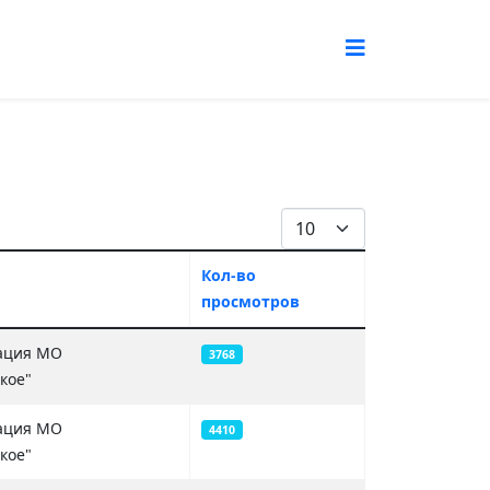
Кол-во строк:
Кол-во
просмотров
ация МО
3768
кое"
ация МО
4410
кое"