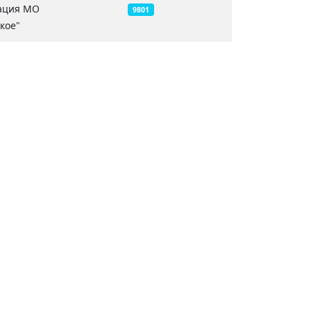
ация МО
9801
кое"