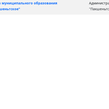
в муниципального образования
Администр
шеньгское"
"Пакшеньгс