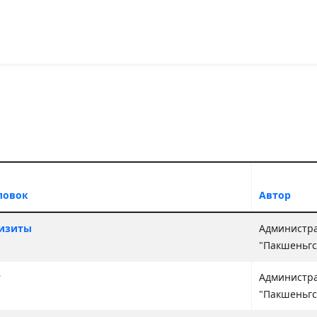
ловок
Автор
иалы
изиты
Администр
"Пакшеньгс
т
Администр
"Пакшеньгс