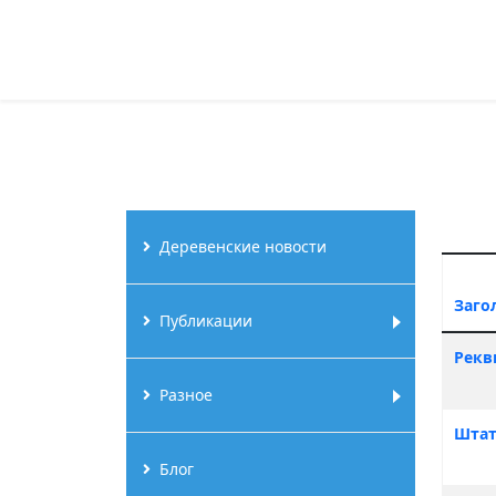
Деревенские новости
Заго
Публикации
Матер
Рекв
Разное
Шта
Блог