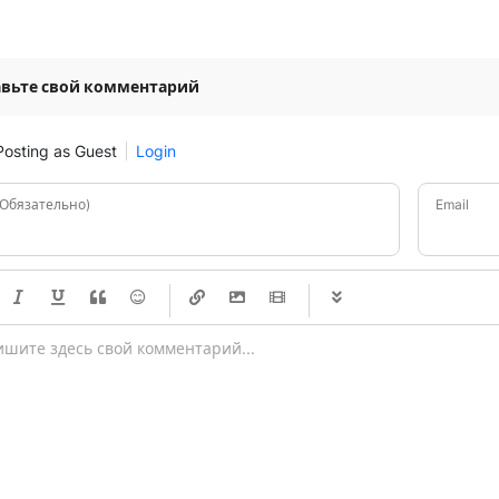
авьте свой комментарий
Posting as Guest
Login
(Обязательно)
Email
-
-
-
-
-
-
-
-
-
-
-
-
ord
-
-
-
-
-
-
-
-
-
-
-
-
-
-
-
-
-
-