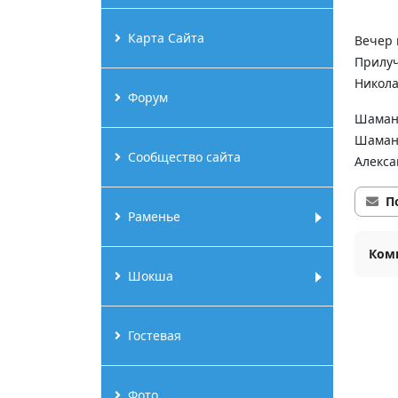
Карта Сайта
Вечер 
Прилу
Никола
Форум
Шамани
Шаман
Сообщество сайта
Алекса
П
Раменье
Ком
Шокша
Гостевая
Фото